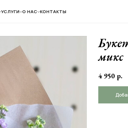
УСЛУГИ
О НАС
КОНТАКТЫ
Буке
микс
4 950
р.
Доба