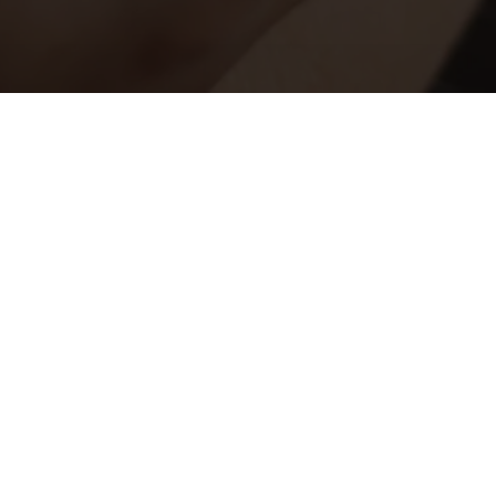
ИП Поморцева Анна Владимировна
ИНН 420104586560
ОГРНИП 323420500080050
ти