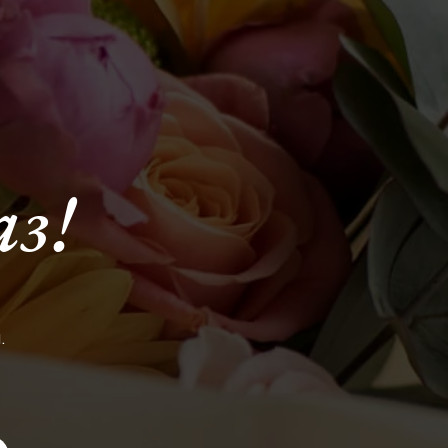
аз!
.