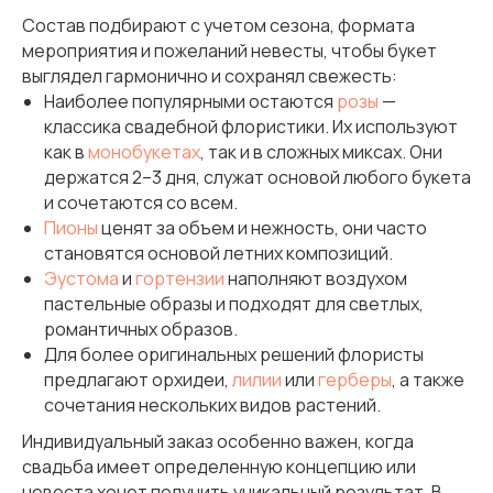
Состав подбирают с учетом сезона, формата
мероприятия и пожеланий невесты, чтобы букет
выглядел гармонично и сохранял свежесть:
Наиболее популярными остаются
розы
—
классика свадебной флористики. Их используют
как в
монобукетах
, так и в сложных миксах. Они
держатся 2–3 дня, служат основой любого букета
и сочетаются со всем.
Пионы
ценят за объем и нежность, они часто
становятся основой летних композиций.
Эустома
и
гортензии
наполняют воздухом
пастельные образы и подходят для светлых,
романтичных образов.
Для более оригинальных решений флористы
предлагают орхидеи,
лилии
или
герберы
, а также
сочетания нескольких видов растений.
Индивидуальный заказ особенно важен, когда
свадьба имеет определенную концепцию или
невеста хочет получить уникальный результат. В