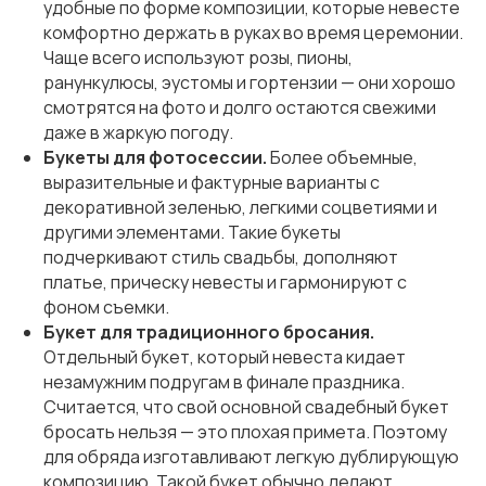
удобные по форме композиции, которые невесте
комфортно держать в руках во время церемонии.
Чаще всего используют розы, пионы,
ранункулюсы, эустомы и гортензии — они хорошо
смотрятся на фото и долго остаются свежими
даже в жаркую погоду.
Букеты для фотосессии.
Более объемные,
выразительные и фактурные варианты с
декоративной зеленью, легкими соцветиями и
другими элементами. Такие букеты
подчеркивают стиль свадьбы, дополняют
платье, прическу невесты и гармонируют с
фоном съемки.
Букет для традиционного бросания.
Отдельный букет, который невеста кидает
незамужним подругам в финале праздника.
Считается, что свой основной свадебный букет
бросать нельзя — это плохая примета. Поэтому
для обряда изготавливают легкую дублирующую
композицию. Такой букет обычно делают