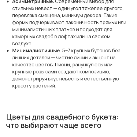
Асимметричные.
Современный выбор для
стильных невест — один угол тяжелее другого,
перевязка смещена, минимум декора. Такие
формы подчеркивают лаконичность прямых или
минималистичных платьев и подходят для
камерных свадеб в лофтах или на свежем
воздухе.
Минималистичные.
5–7 крупных бутонов без
лишних деталей — чистые линии и акцент на
качестве цветов. Пионы, ранункулюсы или
крупные розы сами создают композицию,
демонстрируя вкус невесты и естественную
красоту растений.
Цветы для свадебного букета:
что выбирают чаще всего