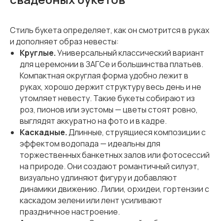
Стиль букета определяет, как он смотрится в руках
и дополняет образ невесты:
Круглые.
Универсальный классический вариант
для церемонии в ЗАГСе и большинства платьев.
Компактная округлая форма удобно лежит в
руках, хорошо держит структуру весь день и не
утомляет невесту. Такие букеты собирают из
роз, пионов или эустомы — цветы стоят ровно,
выглядят аккуратно на фото и в кадре.
Каскадные.
Длинные, струящиеся композиции с
эффектом водопада — идеальны для
торжественных банкетных залов или фотосессий
на природе. Они создают романтичный силуэт,
визуально удлиняют фигуру и добавляют
динамики движению. Лилии, орхидеи, гортензии с
каскадом зелени или лент усиливают
праздничное настроение.